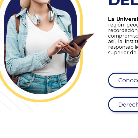
DE
La Univers
región geog
recordació
compromiso 
así, la in
responsabil
superior de 
Conoc
Derech