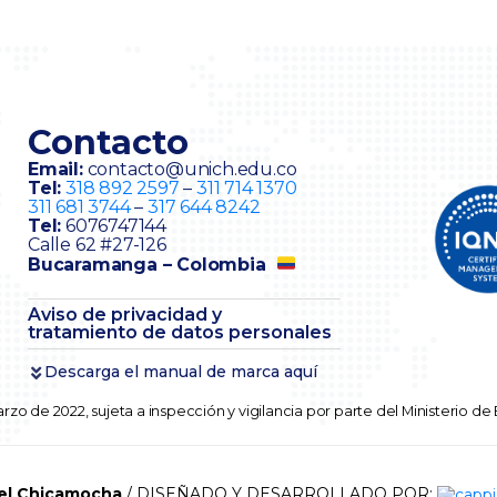
Contacto
Email:
contacto@unich.edu.co
Tel:
318 892 2597
–
311 714 1370
311 681 3744
–
317 644 8242
Tel:
6076747144
Calle 62 #27-126
Bucaramanga – Colombia
Aviso de privacidad y
tratamiento de datos personales
Descarga el manual de marca aquí
rzo de 2022, sujeta a inspección y vigilancia por parte del Ministerio d
del Chicamocha
/ DISEÑADO Y DESARROLLADO POR: