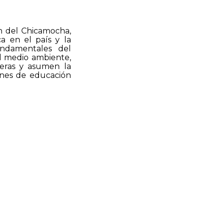
n del Chicamocha,
ca en el país y la
ndamentales del
el medio ambiente,
deras y asumen la
iones de educación