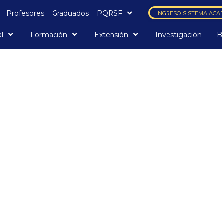
Profesores
Graduados
PQRSF
INGRESO SISTEMA ACA
al
Formación
Extensión
Investigación
B